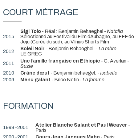
COURT MÉTRAGE
Sigi Tolo
- Réal : Benjamin Behaeghel -
Natalia
2015
Sélectionné au Festival du Film dAubagne, au FFF de
Jeju (Corée du sud), au Vilnius Shorts Film
Soleil Noir
- Benjamin Behaeghel. -
La mère
2012
LE GREC
Une famille française en Ethiopie
- C. Averlan -
2011
Suzie
2010
Crâne dœuf
- Benjamin behaegel. -
Isabelle
2009
Menu galant
- Brice Notin -
La femme
FORMATION
Atelier Blanche Salant et Paul Weaver
-
1999 -2001
Paris
2000 -2001
Cours Jean Jacques Mahn
- Paris