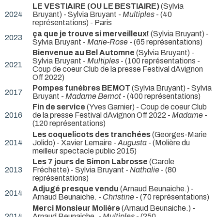
LE VESTIAIRE (OU LE BESTIAIRE)
(Sylvia
2024
Bruyant) - Sylvia Bruyant -
Multiples
- (40
représentations) - Paris
ça que je trouve si merveilleux!
(Sylvia Bruyant) -
2023
Sylvia Bruyant -
Marie-Rose
- (65 représentations)
Bienvenue au Bel Automne
(Sylvia Bruyant) -
Sylvia Bruyant -
Multiples
- (100 représentations -
2021
Coup de coeur Club de la presse Festival dAvignon
Off 2022)
Pompes funèbres BEMOT
(Sylvia Bruyant) - Sylvia
2017
Bruyant -
Madame Bemot
- (400 représentations)
Fin de service
(Yves Garnier) - Coup de coeur Club
2016
de la presse Festival dAvignon Off 2022 -
Madame
-
(120 représentations)
Les coquelicots des tranchées
(Georges-Marie
2014
Jolido) - Xavier Lemaire -
Augusta
- (Molière du
meilleur spectacle public 2015)
Les 7 jours de Simon Labrosse
(Carole
2013
Fréchette) - Sylvia Bruyant -
Nathalie
- (80
représentations)
Adjugé presque vendu
(Arnaud Beunaiche.) -
2014
Arnaud Beunaiche. -
Christine
- (70 représentations)
Merci Monsieur Molière
(Arnaud Beunaiche.) -
2014
Arnaud Beunaiche. -
Multiples
- (250