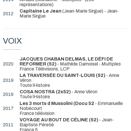
représentations)
Capitaine Le Jean
(Jean-Marie Sirgue) - Jean-
2012
Marie Sirgue
VOIX
JACQUES CHABAN DELMAS, LE DÉFI DE
2020
REFORMER (52)
- Mathilde Damoisel -
Multiples
France Télévisions, LCP
LA TRAVERSÉE DU SAINT-LOUIS (52)
- Anne
2019
Véron
Toute lHistoire
COSA NOSTRA (2x52)
- Anne Véron
2019
Toute lHistoire
Les 3 morts d Mussolini (Docu 52
- Emmanuelle
2017
Nobécourt
France télévision
VOYAGE AU BOUT DE CÉLINE (52)
- Jean-
2011
Baptiste Péretié
France 5