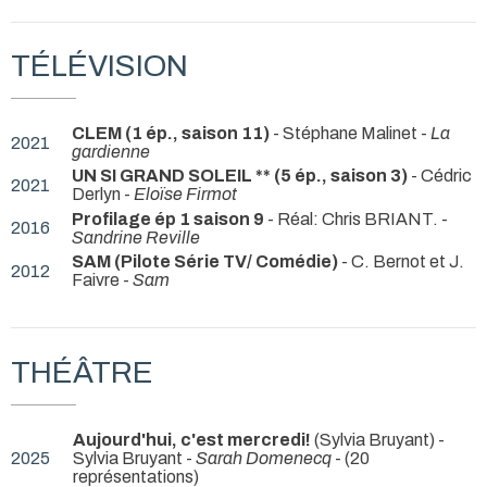
TÉLÉVISION
CLEM (1 ép., saison 11)
- Stéphane Malinet -
La
2021
gardienne
UN SI GRAND SOLEIL ** (5 ép., saison 3)
- Cédric
2021
Derlyn -
Eloïse Firmot
Profilage ép 1 saison 9
- Réal: Chris BRIANT. -
2016
Sandrine Reville
SAM (Pilote Série TV/ Comédie)
- C. Bernot et J.
2012
Faivre -
Sam
THÉÂTRE
Aujourd'hui, c'est mercredi!
(Sylvia Bruyant) -
2025
Sylvia Bruyant -
Sarah Domenecq
- (20
représentations)